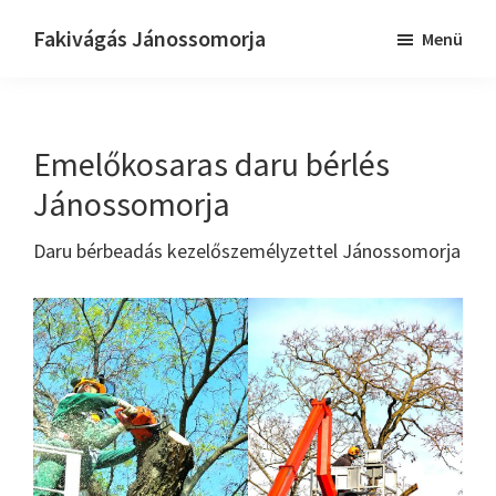
Skip
Ugrás
Fakivágás Jánossomorja
Menü
to
az
Fakivagas
main
elsődleges
Jánossomorja
content
oldalsávhoz
Emelőkosaras daru bérlés
Jánossomorja
Daru bérbeadás kezelőszemélyzettel Jánossomorja