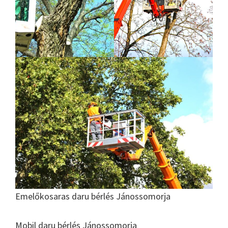
Emelőkosaras daru bérlés Jánossomorja
Mobil daru bérlés Jánossomorja