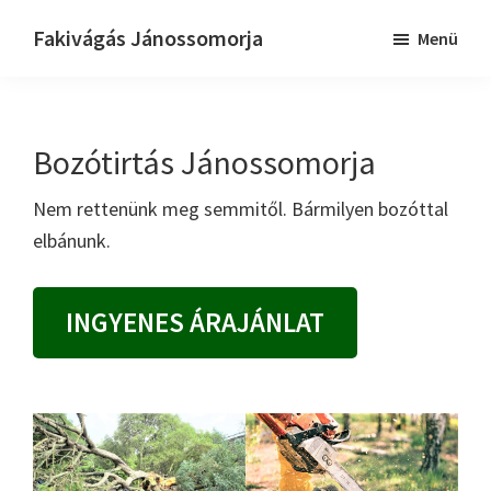
Skip
Ugrás
Fakivágás Jánossomorja
Menü
to
az
Fakivagas
main
elsődleges
Jánossomorja
content
oldalsávhoz
Bozótirtás Jánossomorja
Nem rettenünk meg semmitől. Bármilyen bozóttal
elbánunk.
INGYENES ÁRAJÁNLAT