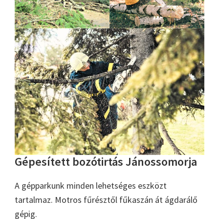
Gépesített bozótirtás Jánossomorja
A gépparkunk minden lehetséges eszközt
tartalmaz. Motros fűrésztől fűkaszán át ágdarálő
gépig.